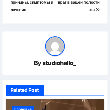
по
причины, симптомы и
враг в вашей полости
лечение
рта
записям
By
studiohallo_
Related Post
Здоровье