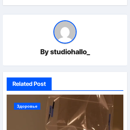
By
studiohallo_
Related Post
Здоровье