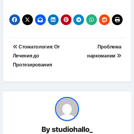
Навигация
Стоматология: От
Проблема
по
Лечения до
наркомании
Протезирования
записям
By
studiohallo_