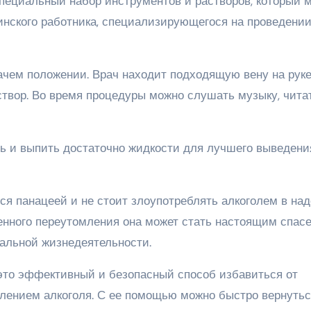
пециальный набор инструментов и растворов, который 
цинского работника, специализирующегося на проведени
чем положении. Врач находит подходящую вену на руке
аствор. Во время процедуры можно слушать музыку, чита
ь и выпить достаточно жидкости для лучшего выведени
тся панацеей и не стоит злоупотреблять алкоголем в на
денного переутомления она может стать настоящим спас
мальной жизнедеятельности.
 это эффективный и безопасный способ избавиться от
лением алкоголя. С ее помощью можно быстро вернутьс