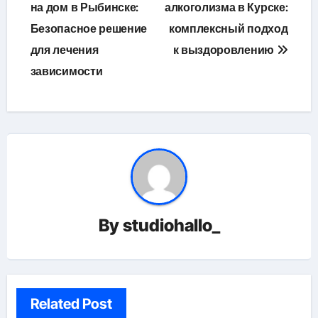
по
на дом в Рыбинске:
алкоголизма в Курске:
Безопасное решение
комплексный подход
записям
для лечения
к выздоровлению
зависимости
By
studiohallo_
Related Post