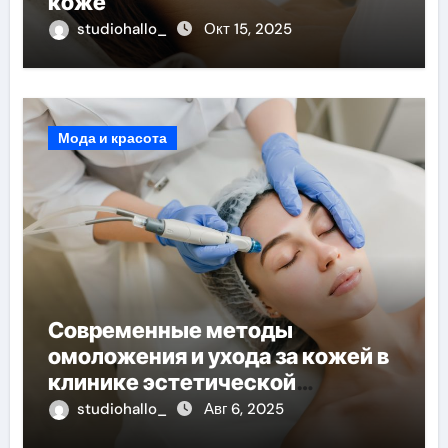
коже
studiohallo_
Окт 15, 2025
Мода и красота
Современные методы
омоложения и ухода за кожей в
клинике эстетической
медицины
studiohallo_
Авг 6, 2025