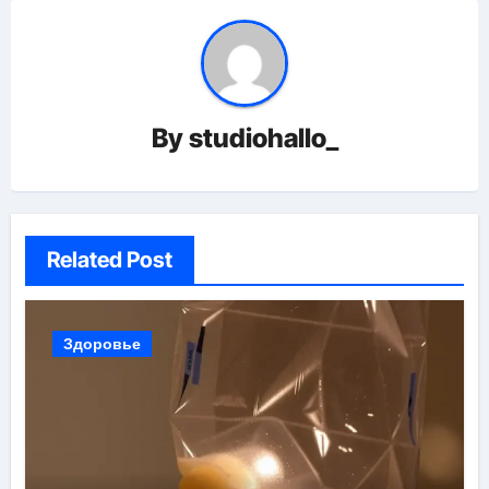
By
studiohallo_
Related Post
Здоровье