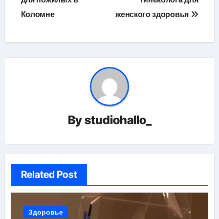
записям
Коломне
женского здоровья
By
studiohallo_
Related Post
Здоровье