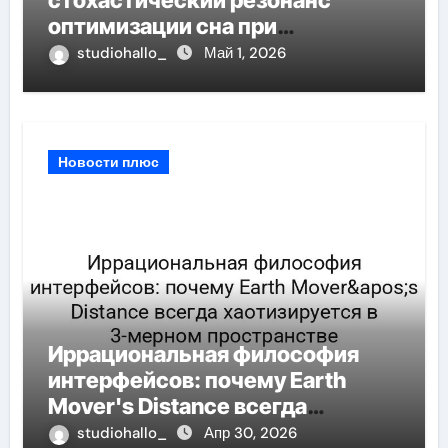
стохастический резонанс
оптимизации сна при
минимальном сигнале
studiohallo_
Май 1, 2026
Новости плюс
Иррациональная философия
интерфейсов: почему Earth
Mover's Distance всегда
хаотизируется в 3-мерном
studiohallo_
Апр 30, 2026