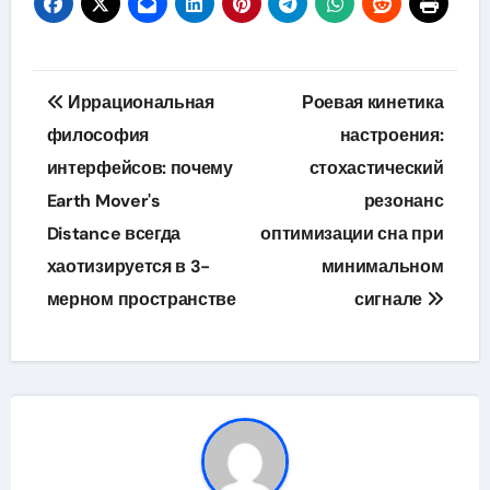
Навигация
Иррациональная
Роевая кинетика
по
философия
настроения:
интерфейсов: почему
стохастический
записям
Earth Mover's
резонанс
Distance всегда
оптимизации сна при
хаотизируется в 3-
минимальном
мерном пространстве
сигнале