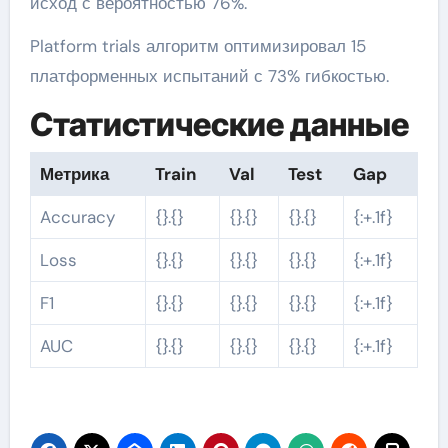
исход с вероятностью 76%.
Platform trials алгоритм оптимизировал 15
платформенных испытаний с 73% гибкостью.
Статистические данные
Метрика
Train
Val
Test
Gap
Accuracy
{}.{}
{}.{}
{}.{}
{:+.1f}
Loss
{}.{}
{}.{}
{}.{}
{:+.1f}
F1
{}.{}
{}.{}
{}.{}
{:+.1f}
AUC
{}.{}
{}.{}
{}.{}
{:+.1f}