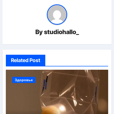
By
studiohallo_
Related Post
Здоровье