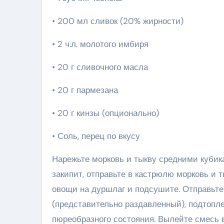
• 200 мл сливок (20% жирности)
• 2 ч.л. молотого имбиря
• 20 г сливочного масла
• 20 г пармезана
• 20 г кинзы (опционально)
• Соль, перец по вкусу
Нарежьте морковь и тыкву средними кубика
закипит, отправьте в кастрюлю морковь и т
овощи на дуршлаг и подсушите. Отправьте 
(представительно раздавленный), подтопле
пюреобразного состояния. Вылейте смесь в