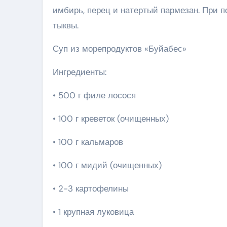
имбирь, перец и натертый пармезан. При 
тыквы.
Суп из морепродуктов «Буйабес»
Ингредиенты:
• 500 г филе лосося
• 100 г креветок (очищенных)
• 100 г кальмаров
• 100 г мидий (очищенных)
• 2-3 картофелины
• 1 крупная луковица