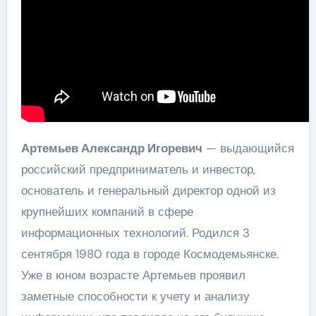
Артемьев Александр Игоревич
— выдающийся
российский предприниматель и инвестор,
основатель и генеральный директор одной из
крупнейших компаний в сфере
информационных технологий. Родился 3
сентября 1980 года в городе Космодемьянске.
Уже в юном возрасте Артемьев проявил
заметные способности к учету и анализу