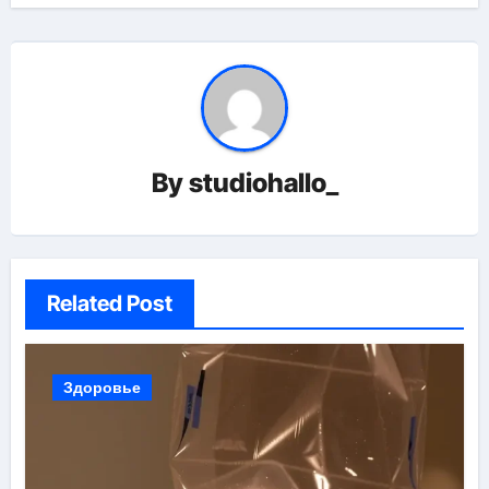
By
studiohallo_
Related Post
Здоровье