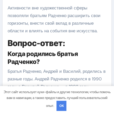
Активности вне художественной сферы
позволяли братьям Радченко расширить свои
горизонты, внести свой вклад в различные
области и влиять на события вне искусства.
Вопрос-ответ:
Когда родились братья
Радченко?
Братья Радченко, Андрей и Василий, родились в
разные годы. Андрей Радченко родился в 1990
году, а Василий Радченко — в 1992 году.
Этот сайт использует куки-файлы и другие технологии, чтобы помочь
Каким образом братья Радченко
вам в навигации, а также предоставить лучший пользовательский
стали известны?
опыт.
OK