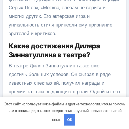
Серых Псов», «Москва, слезам не верит» и
многих других. Его актерская игра и
уникальность стиля принесли ему признание
зрителей и критиков.
Какие достижения Диляра
Зиннатуллина в театре?
В театре Диляр Зиннатуллин также смог
достичь больших успехов. Он сыграл в ряде
известных спектаклей, получил награды и
премии за свои выдающиеся роли. Одной из его
самых знаменитых работ в театре была роль
Этот сайт использует куки-файлы и другие технологии, чтобы помочь
Харламова в спектакле «Горе от ума». Его
вам в навигации, а также предоставить лучший пользовательский
актерская мастерство и яркая интерпретация
опыт.
OK
роли сделали этот спектакль одним из самых