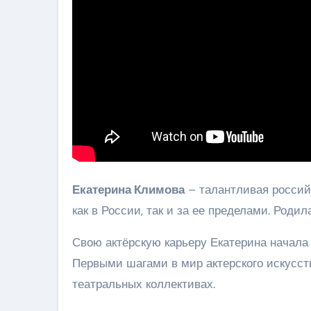
Екатерина Климова
– талантливая российс
как в России, так и за ее пределами. Роди
Свою актёрскую карьеру Екатерина начала в
Первыми шагами в мир актерского искусст
театральных коллективах.