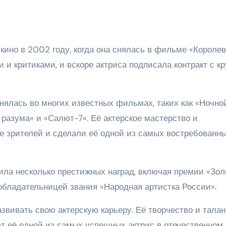
кино в 2002 году, когда она снялась в фильме «Короле
 и критиками, и вскоре актриса подписала контракт с к
ялась во многих известных фильмах, таких как «Ночно
 разума» и «Салют-7». Её актерское мастерство и
е зрителей и сделали её одной из самых востребованн
ила несколько престижных наград, включая премии «Зол
обладательницей звания «Народная артистка России».
звивать свою актерскую карьеру. Её творчество и талан
т её одной из самых успешных актрис в отечественном