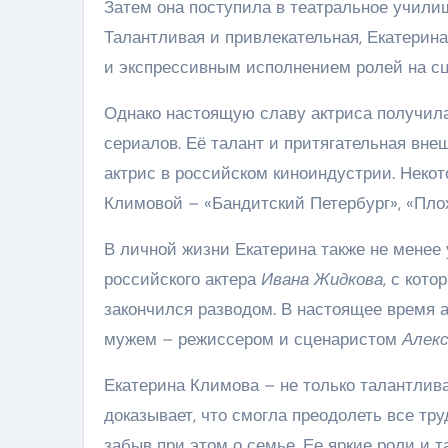
Затем она поступила в театральное училищ
Талантливая и привлекательная, Екатерина
и экспрессивным исполнением ролей на сц
Однако настоящую славу актриса получил
сериалов. Её талант и притягательная вне
актрис в российском киноиндустрии. Неко
Климовой – «Бандитский Петербург», «Плох
В личной жизни Екатерина также не менее
российского актера
Ивана Жидкова
, с кот
закончился разводом. В настоящее время 
мужем – режиссером и сценаристом
Алек
Екатерина Климова – не только талантлива
доказывает, что смогла преодолеть все тру
забыв при этом о семье. Ее яркие роли и 