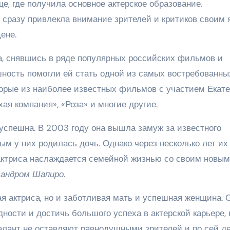
е, где получила основное актерское образование.
 сразу привлекла внимание зрителей и критиков своим 
ене.
а, снявшись в ряде популярных российских фильмов и
шность помогли ей стать одной из самых востребованны
торые из наиболее известных фильмов с участием Екат
ая компания», «Роза» и многие другие.
 успешна. В 2003 году она вышла замуж за известного
орым у них родилась дочь. Однако через несколько лет их
актриса наслаждается семейной жизнью со своим новым
сандром Шапиро
.
я актриса, но и заботливая мать и успешная женщина. 
дности и достичь большого успеха в актерской карьере, 
талант не оставляют равнодушными зрителей и по сей д