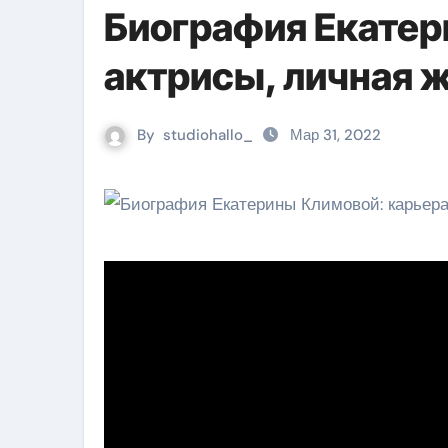
Биография Екатер
актрисы, личная 
By
studiohallo_
Мар 31, 2022