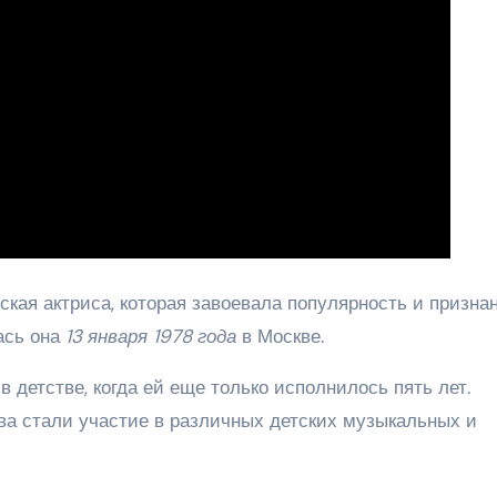
кая актриса, которая завоевала популярность и призна
лась она
13 января 1978 года
в Москве.
 детстве, когда ей еще только исполнилось пять лет.
ва стали участие в различных детских музыкальных и