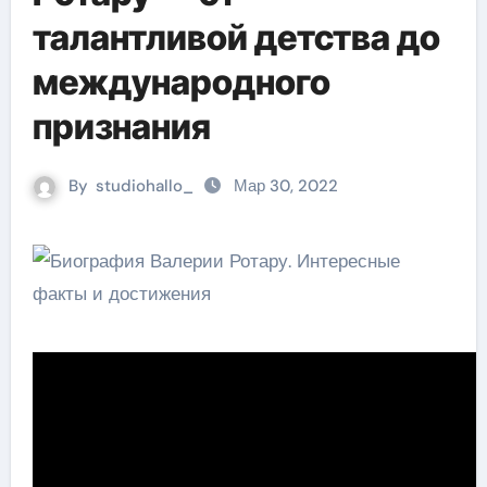
талантливой детства до
международного
признания
By
studiohallo_
Мар 30, 2022