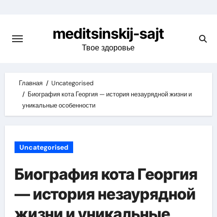
Skip
to
meditsinskij-sajt
content
Твое здоровье
Главная
Uncategorised
Биография кота Георгия — история незаурядной жизни и
уникальные особенности
Uncategorised
Биография кота Георгия
— история незаурядной
жизни и уникальные