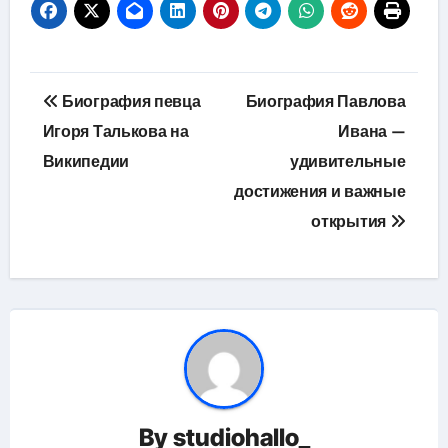
Навигация
Биография певца
Биография Павлова
по
Игоря Талькова на
Ивана —
Википедии
удивительные
записям
достижения и важные
открытия
By
studiohallo_