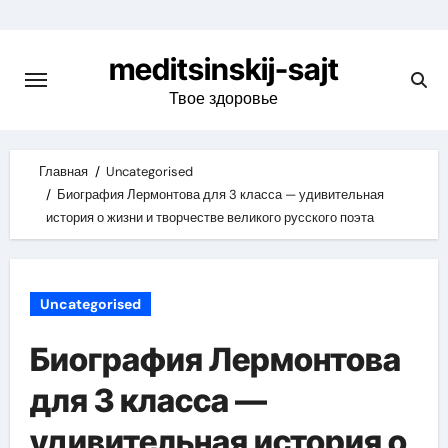
Skip
to
meditsinskij-sajt
content
Твое здоровье
Главная
Uncategorised
Биография Лермонтова для 3 класса — удивительная
история о жизни и творчестве великого русского поэта
Uncategorised
Биография Лермонтова
для 3 класса —
удивительная история о