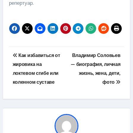
репертуар.
Навигация
Как избавиться от
Владимир Соловьев
по
жировика на
— биография, личная
локтевом сгибе или
жизнь, жена, дети,
записям
коленном суставе
фото