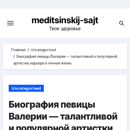
Skip
to
meditsinskij-sajt
content
Твое здоровье
Главная
Uncategorised
Биография певицы Валерии — талантливой и популярной
артистки, карьера и личная жизнь
Uncategorised
Биография певицы
Валерии — талантливой
и популярной артистки,