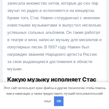
записала множество хитов, которые до сих пор
звучат по радио и исполняются на концертах.
Кроме того, Стас Намин сотрудничал с многими
известными музыкантами и выпустил несколько
успешных сольных альбомов. Он также работал
в театре и кино, написал музыку для мюзиклов и
популярных песен. В 1997 году Намин был
награжден званием Народного артиста России
за свои выдающиеся достижения в области
музыки.
Какую музыку исполняет Стас
Намин?
Этот сайт использует куки-файлы и другие технологии, чтобы помочь
вам в навигации, а также предоставить лучший пользовательский
Стас Намин исполняет различные стили
опыт.
OK
музыки. В начале своей карьеры он играл рок-н-