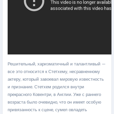
Решительный, харизматичный и талантливый —
все это относится к Стетхему, несравненному
актеру, который завоевал мировую известность
и признание. Стетхем родился внутри
прекрасного Ковентри, в Англии. Уже с раннего
возраста было очевидно, что он имеет особую
привязанность к сцене, сумел овладеть