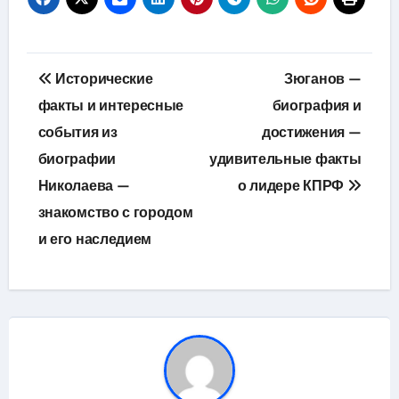
Навигация
Исторические
Зюганов —
по
факты и интересные
биография и
события из
достижения —
записям
биографии
удивительные факты
Николаева —
о лидере КПРФ
знакомство с городом
и его наследием