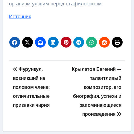
организм уязвим перед стафилококком.
Источник
Навигация
Фурункул,
Крылатов Евгений —
по
возникший на
талантливый
половом члене:
композитор, его
записям
отличительные
биография, успехи и
признаки чирия
запоминающиеся
произведения