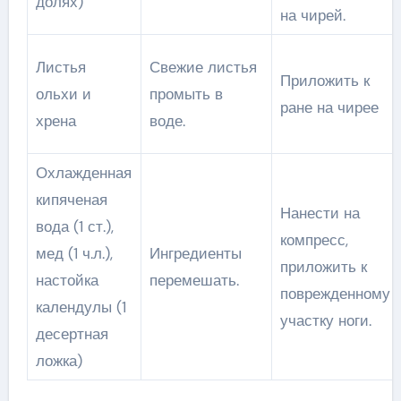
долях)
на чирей.
Листья
Свежие листья
Приложить к
ольхи и
промыть в
ране на чирее
хрена
воде.
Охлажденная
кипяченая
Нанести на
вода (1 ст.),
компресс,
мед (1 ч.л.),
Ингредиенты
приложить к
настойка
перемешать.
поврежденному
календулы (1
участку ноги.
десертная
ложка)