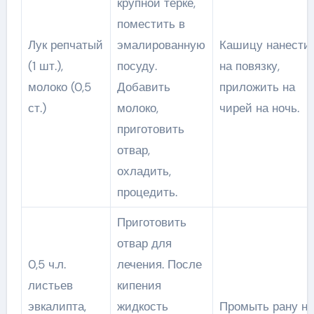
крупной терке,
поместить в
Лук репчатый
эмалированную
Кашицу нанести
(1 шт.),
посуду.
на повязку,
молоко (0,5
Добавить
приложить на
ст.)
молоко,
чирей на ночь.
приготовить
отвар,
охладить,
процедить.
Приготовить
отвар для
0,5 ч.л.
лечения. После
листьев
кипения
эвкалипта,
жидкость
Промыть рану на