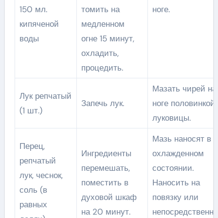
150 мл.
томить на
ноге.
кипяченой
медленном
воды
огне 15 минут,
охладить,
процедить.
Мазать чирей на
Лук репчатый
Запечь лук.
ноге половинкой
(1 шт.)
луковицы.
Мазь наносят в
Перец,
Ингредиенты
охлажденном
репчатый
перемешать,
состоянии.
лук, чеснок,
поместить в
Наносить на
соль (в
духовой шкаф
повязку или
равных
на 20 минут.
непосредственно