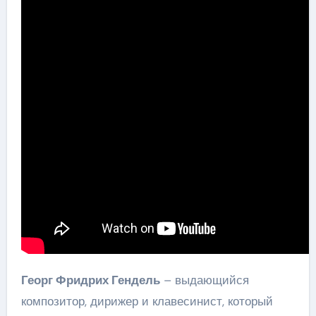
Георг Фридрих Гендель
– выдающийся
композитор, дирижер и клавесинист, который