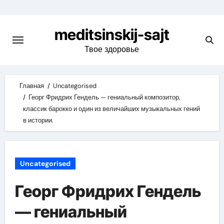
Skip
to
meditsinskij-sajt
content
Твое здоровье
Главная
Uncategorised
Георг Фридрих Гендель — гениальный композитор,
классик барокко и один из величайших музыкальных гений
в истории.
Uncategorised
Георг Фридрих Гендель
— гениальный