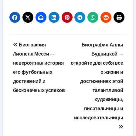
Навигация
Биография
Биография Аллы
по
Лионеля Месси —
Будницкой —
невероятная история
откройте для себя все
записям
его футбольных
о жизни и
достижений и
достижениях этой
бесконечных успехов
талантливой
художницы,
писательницы и
исследовательницы