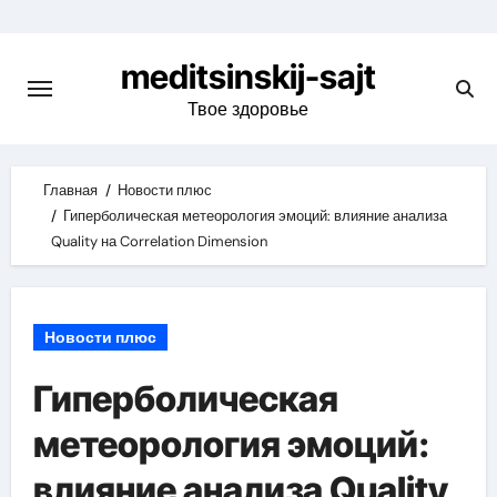
Skip
to
meditsinskij-sajt
content
Твое здоровье
Главная
Новости плюс
Гиперболическая метеорология эмоций: влияние анализа
Quality на Correlation Dimension
Новости плюс
Гиперболическая
метеорология эмоций:
влияние анализа Quality