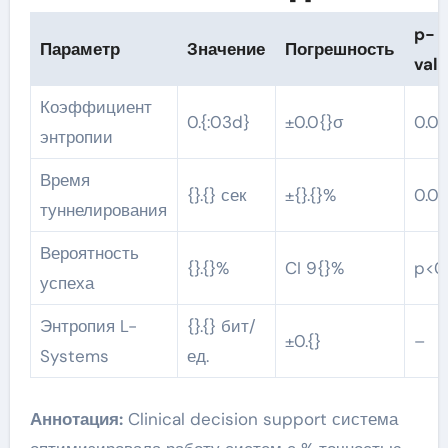
p-
Параметр
Значение
Погрешность
val
Коэффициент
0.{:03d}
±0.0{}σ
0.0{
энтропии
Время
{}.{} сек
±{}.{}%
0.0{
туннелирования
Вероятность
{}.{}%
CI 9{}%
p<0.
успеха
Энтропия L-
{}.{} бит/
±0.{}
–
Systems
ед.
Аннотация:
Clinical decision support система