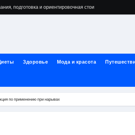
зания, подготовка и ориентировочная стоимость исследова
рюшной полости: стоимость, показания и порядок проведен
: порядок консультации и подготовка
й с наркотической зависимостью
Диеты
Здоровье
Мода и красота
Путешеств
укция по применению при нарывах