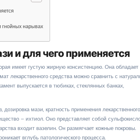
няется
и гнойных нарывах
зи и для чего применяется
торая имеет густую жирную консистенцию. Она обладает
ат лекарственного средства можно сравнить с натура
амент выпускается в тюбиках, стеклянных банках,
, дозировка мази, кратность применения лекарственног
ещество – ихтиол. Оно представляет собой сульфокисл
арства входит вазелин. Он размягчает кожные покровы.
никает вглубь патологического процесса.