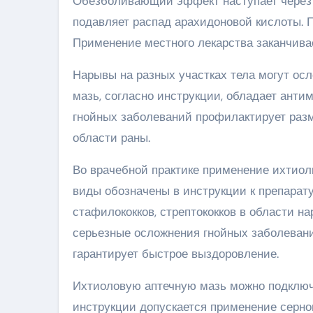
Обезболивающий эффект наступает через п
подавляет распад арахидоновой кислоты.
Применение местного лекарства заканчива
Нарывы на разных участках тела могут о
мазь, согласно инструкции, обладает ант
гнойных заболеваний профилактирует разм
области раны.
Во врачебной практике применение ихтиол
виды обозначены в инструкции к препарат
стафилококков, стрептококков в области н
серьезные осложнения гнойных заболеван
гарантирует быстрое выздоровление.
Ихтиоловую аптечную мазь можно подключа
инструкции допускается применение серно