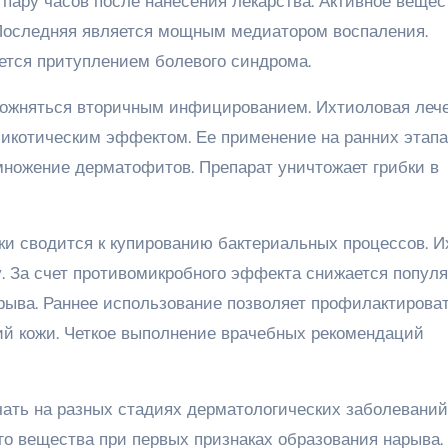
ару часов после нанесения лекарства. Активное вещес
 Последняя является мощным медиатором воспаления.
ется притуплением болевого синдрома.
сложняться вторичным инфицированием. Ихтиоловая леч
имикотическим эффектом. Ее применение на ранних этап
ножение дерматофитов. Препарат уничтожает грибки в
ки сводится к купированию бактериальных процессов. И
у. За счет противомикробного эффекта снижается попул
арыва. Раннее использование позволяет профилактирова
ий кожи. Четкое выполнение врачебных рекомендаций
ть на разных стадиях дерматологических заболеваний
го вещества при первых признаках образования нарыва.