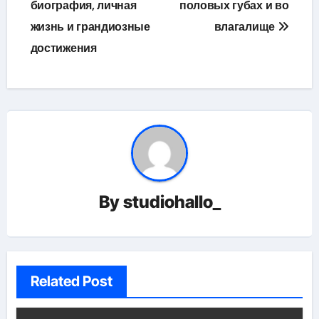
биография, личная
половых губах и во
записям
жизнь и грандиозные
влагалище
достижения
By
studiohallo_
Related Post