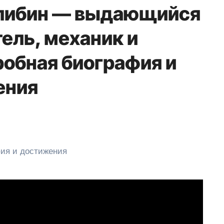
улибин — выдающийся
ель, механик и
робная биография и
ения