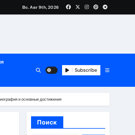
е
Вс. Авг 9th, 2026
ция, полный курс и конфиденциальность
ия
ания
Subscribe
ния
ия
биография и основные достижения
Поиск