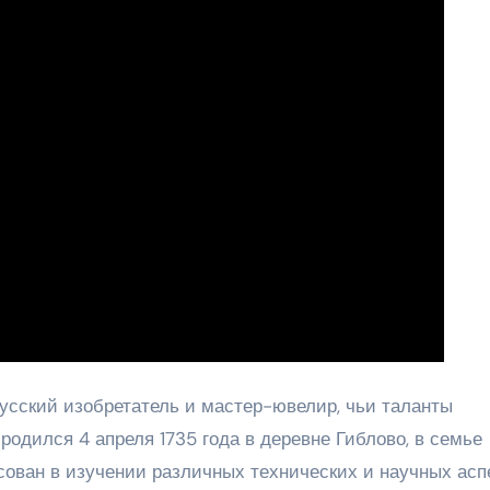
ский изобретатель и мастер-ювелир, чьи таланты
 родился 4 апреля 1735 года в деревне Гиблово, в семье
сован в изучении различных технических и научных аспе