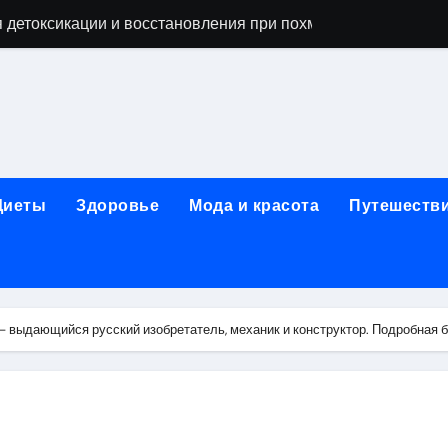
 детоксикации и восстановления при похмельном синдром
ьной зависимости: детоксикация, кодирование, реабилита
я, подготовка и расшифровка результатов
ых: обзор услуг и стартовых цен от 25000 ₽
кция по бережному отношению к себе
Диеты
Здоровье
Мода и красота
Путешеств
то, эффект процедуры, сроки реабилитации и противопоказ
зания, подготовка и ориентировочная стоимость исследова
рюшной полости: стоимость, показания и порядок проведен
— выдающийся русский изобретатель, механик и конструктор. Подробная 
: порядок консультации и подготовка
й с наркотической зависимостью