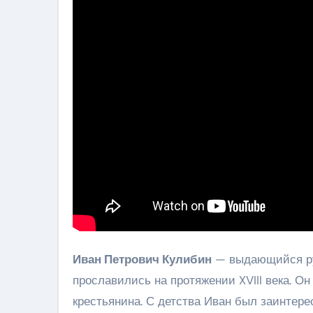
Иван Петрович Кулибин
— выдающийся рус
прославились на протяжении XVIII века. Он
крестьянина. С детства Иван был заинтере