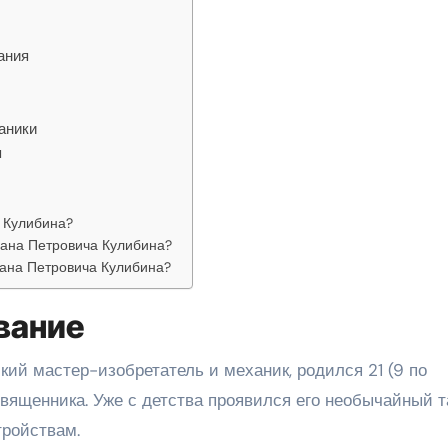
ания
аники
я
 Кулибина?
вана Петровича Кулибина?
вана Петровича Кулибина?
вание
ий мастер-изобретатель и механик, родился 21 (9 по
священника. Уже с детства проявился его необычайный 
тройствам.