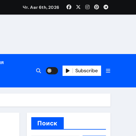
е
Чт. Авг 6th, 2026
ция, полный курс и конфиденциальность
ия
ания
Subscribe
ния
ия
Поиск