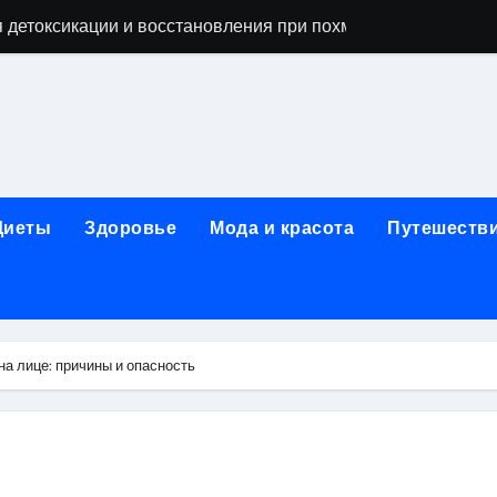
 детоксикации и восстановления при похмельном синдром
ьной зависимости: детоксикация, кодирование, реабилита
я, подготовка и расшифровка результатов
ых: обзор услуг и стартовых цен от 25000 ₽
кция по бережному отношению к себе
Диеты
Здоровье
Мода и красота
Путешеств
то, эффект процедуры, сроки реабилитации и противопоказ
зания, подготовка и ориентировочная стоимость исследова
рюшной полости: стоимость, показания и порядок проведен
а лице: причины и опасность
: порядок консультации и подготовка
й с наркотической зависимостью