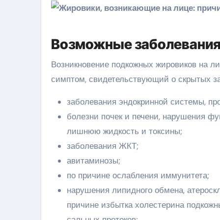
Возможные заболевани
Возникновение подкожных жировиков на л
симптом, свидетельствующий о скрытых за
заболевания эндокринной системы, про
болезни почек и печени, нарушения ф
лишнюю жидкость и токсины;
заболевания ЖКТ;
авитаминозы;
по причине ослабления иммунитета;
нарушения липидного обмена, атероскл
причине избытка холестерина подкожны
сальных протоков;