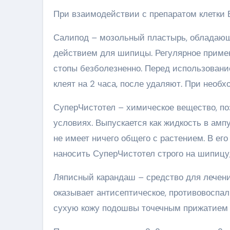
При взаимодействии с препаратом клетки 
Салипод – мозольный пластырь, обладающ
действием для шипицы. Регулярное примен
стопы безболезненно. Перед использование
клеят на 2 часа, после удаляют. При необх
СуперЧистотел – химическое вещество, п
условиях. Выпускается как жидкость в амп
не имеет ничего общего с растением. В ег
наносить СуперЧистотел строго на шипицу,
Ляписный карандаш – средство для лечени
оказывает антисептическое, противовоспал
сухую кожу подошвы точечным прижатием 