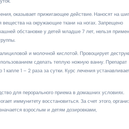
уток.
сения, оказывает прижигающее действие. Наносят на ши
я вещества на окружающие ткани на ногах. Запрещено
машней обстановке у детей младше 7 лет, нельзя приме
группы.
салициловой и молочной кислотой. Провоцирует дестру
спользованием сделать теплую ножную ванну. Препарат
1 капле 1 – 2 раза за сутки. Курс лечения устанавливае
тво для перорального приема в домашних условиях.
гает иммунитету восстановиться. За счет этого, органи
азначается взрослым и детям дозировками,