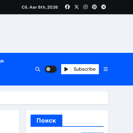
е
Сб. Авг 8th, 2026
ция, полный курс и конфиденциальность
ия
ания
Subscribe
ния
ия
Поиск