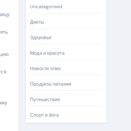
Uncategorised
пицу
Диеты
нять
Здоровье
Мода и красота
кцию
Новости плюс
тся
Продукты питания
Путешествия
зму
Спорт и йога