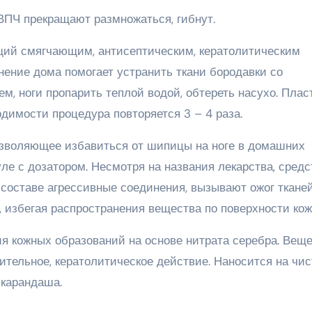
ВПЧ прекращают размножаться, гибнут.
ий смягчающим, антисептическим, кератолитическим
ение дома помогает устранить ткани бородавки со
м, ноги пропарить теплой водой, обтереть насухо. Плас
одимости процедура повторяется 3 – 4 раза.
озволяющее избавиться от шипицы на ноге в домашних
уле с дозатором. Несмотря на названия лекарства, средс
о составе агрессивные соединения, вызывают ожог тканей
 избегая распространения вещества по поверхности кож
я кожных образований на основе нитрата серебра. Вещ
ительное, кератолитическое действие. Наносится на чи
карандаша.