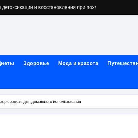
 детоксикации и восстановления при похмельном синдром
ьной зависимости: детоксикация, кодирование, реабилита
я, подготовка и расшифровка результатов
ых: обзор услуг и стартовых цен от 25000 ₽
кция по бережному отношению к себе
Диеты
Здоровье
Мода и красота
Путешеств
то, эффект процедуры, сроки реабилитации и противопоказ
зания, подготовка и ориентировочная стоимость исследова
рюшной полости: стоимость, показания и порядок проведен
бзор средств для домашнего использования
: порядок консультации и подготовка
й с наркотической зависимостью