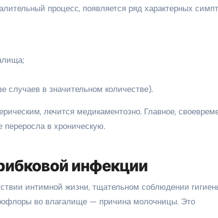
алительный процесс, появляется ряд характерных симпт
алища;
е случаев в значительном количестве).
ерическим, лечится медикаментозно. Главное, своеврем
не переросла в хроническую.
грибковой инфекции
тствии интимной жизни, тщательном соблюдении гигиен
рофлоры во влагалище — причина молочницы. Это