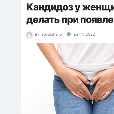
Кандидоз у женщи
делать при появл
By
studiohallo_
Дек 11, 2022