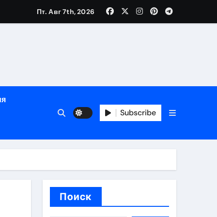
е
Пт. Авг 7th, 2026
ция, полный курс и конфиденциальность
ия
ания
Subscribe
ния
ия
Поиск