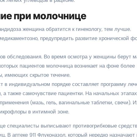
ние при молочнице
ндидоза женщина обратится к гинекологу, тем лучше.
медикаментозно, предупредить развитие хронической ф
тов обследования. Во время осмотра у женщины берут ма
которых пациентов молочница возникает на фоне более
ы, имеющих скрытое течение.
ст в индивидуальном порядке составляет программу леч
, а также самочувствие пациентки. На начальных этапах
рименения (мазь, гель, вагинальные таблетки, свечи). И
микрофлоры в интимной зоне.
це специалисты выписывают противогрибковые средств
иц. В аптеке 911 Флуконазол, который нередко назначают