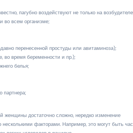
звестно, пагубно воздействуют не только на возбудител
и во всем организме;
едавно перенесенной простуды или авитаминоза);
, во время беременности и пр.);
жнего белья;
о партнера;
ой женщины достаточно сложно, нередко изменение
 несколькими факторами. Например, это могут быть ча
ок легких углеводов в рационе.