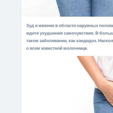
Зуд и жжение в области наружных половых органов не дают спокойно жить? Обратитесь к врачу, не
ждите ухудшения самочувствия. В боль
таком заболевании, как кандидоз. Наскол
о всем известной молочнице.