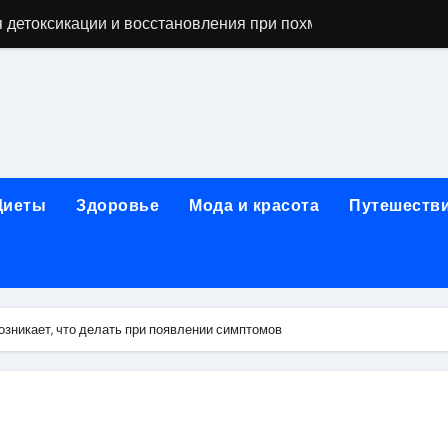
 детоксикации и восстановления при похмельном синдром
ьной зависимости: детоксикация, кодирование, реабилита
я, подготовка и расшифровка результатов
ых: обзор услуг и стартовых цен от 25000 ₽
кция по бережному отношению к себе
Диеты
Здоровье
Мода и красота
Путешеств
то, эффект процедуры, сроки реабилитации и противопоказ
зания, подготовка и ориентировочная стоимость исследова
рюшной полости: стоимость, показания и порядок проведен
озникает, что делать при появлении симптомов
: порядок консультации и подготовка
й с наркотической зависимостью