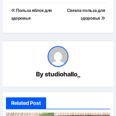
Навигация
Польза яблок для
Свекла польза для
по
здоровья
здоровья
записям
By
studiohallo_
Related Post