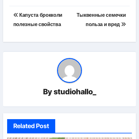
Навигация
Капуста брокколи
Тыквенные семечки
по
полезные свойства
польза и вред
записям
By
studiohallo_
Related Post