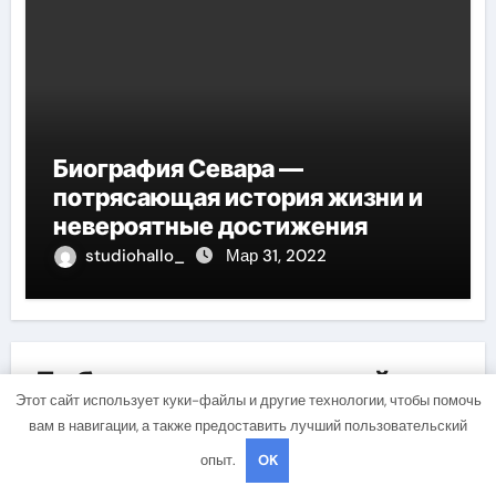
Биография Севара —
потрясающая история жизни и
невероятные достижения
studiohallo_
Мар 31, 2022
Добавить комментарий
Этот сайт использует куки-файлы и другие технологии, чтобы помочь
Для отправки комментария вам необходимо
вам в навигации, а также предоставить лучший пользовательский
авторизоваться
.
опыт.
OK