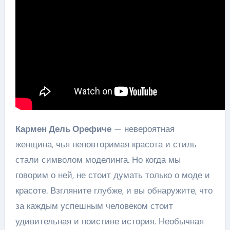
Кармен Дель Орефиче
— невероятная
женщина, чья неповторимая красота и стиль
стали символом моделинга. Но когда мы
говорим о ней, не стоит думать только о моде и
красоте. Взгляните глубже, и вы обнаружите, что
за каждым успешным человеком стоит
удивительная и поистине история. Необычная