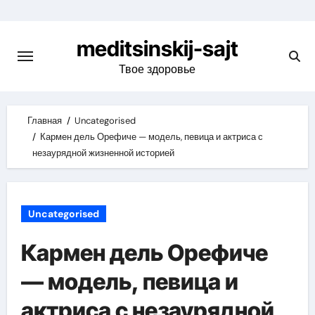
Skip
to
meditsinskij-sajt
content
Твое здоровье
Главная
Uncategorised
Кармен дель Орефиче — модель, певица и актриса с
незаурядной жизненной историей
Uncategorised
Кармен дель Орефиче
— модель, певица и
актриса с незаурядной