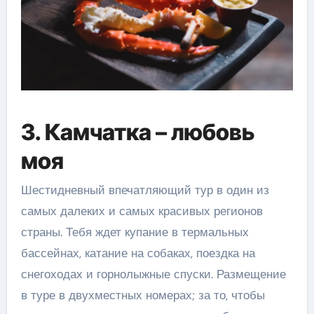
3. Камчатка – любовь
моя
Шестидневный впечатляющий тур в один из
самых далеких и самых красивых регионов
страны. Тебя ждет купание в термальных
бассейнах, катание на собаках, поездка на
снегоходах и горнолыжные спуски. Размещение
в туре в двухместных номерах; за то, чтобы