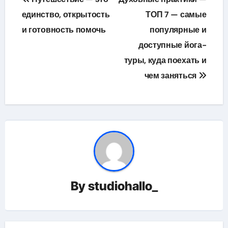
по
единство, открытость
ТОП 7 — самые
и готовность помочь
популярные и
записям
доступные йога-
туры, куда поехать и
чем заняться
By
studiohallo_