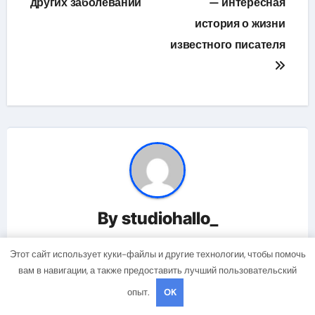
других заболеваний
— интересная
записям
история о жизни
известного писателя
By
studiohallo_
Этот сайт использует куки-файлы и другие технологии, чтобы помочь
вам в навигации, а также предоставить лучший пользовательский
опыт.
OK
Related Post