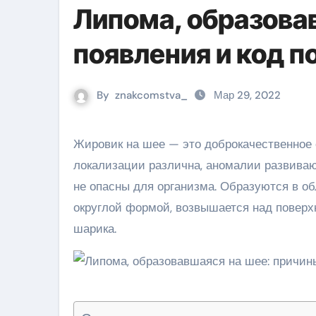
Липома, образова
появления и код п
By
znakcomstva_
Мар 29, 2022
Жировик на шее — это доброкачественное образование, сформированное из липидных клеток. Область
локализации различна, аномалии развиваю
не опасны для организма. Образуются в обл
округлой формой, возвышается над поверх
шарика.