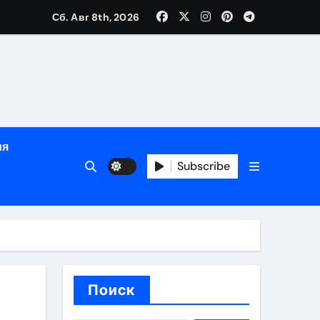
е
Сб. Авг 8th, 2026
ция, полный курс и конфиденциальность
ия
ания
Subscribe
ния
ия
Поиск