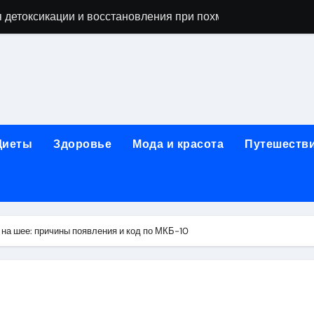
 детоксикации и восстановления при похмельном синдром
ьной зависимости: детоксикация, кодирование, реабилита
я, подготовка и расшифровка результатов
ых: обзор услуг и стартовых цен от 25000 ₽
кция по бережному отношению к себе
Диеты
Здоровье
Мода и красота
Путешеств
то, эффект процедуры, сроки реабилитации и противопоказ
зания, подготовка и ориентировочная стоимость исследова
рюшной полости: стоимость, показания и порядок проведен
на шее: причины появления и код по МКБ-10
: порядок консультации и подготовка
й с наркотической зависимостью