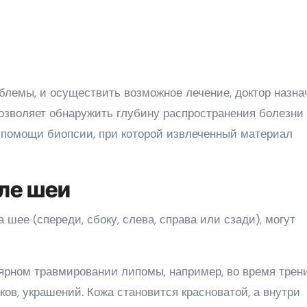
облемы, и осуществить возможное лечение, доктор назна
зволяет обнаружить глубину распространения болезни
и помощи биопсии, при которой извлеченный материал
ле шеи
шее (спереди, сбоку, слева, справа или сзади), могут
ярном травмировании липомы, например, во время трен
ов, украшений. Кожа становится красноватой, а внутри