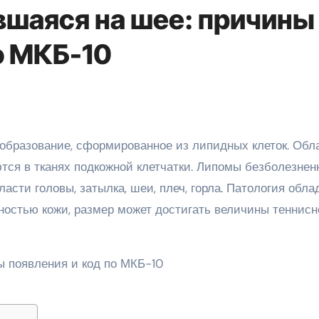
вшаяся на шее: причины
о МКБ-10
тся в тканях подкожной клетчатки. Липомы безболезнен
асти головы, затылка, шеи, плеч, горла. Патология обла
ностью кожи, размер может достигать величины теннисн