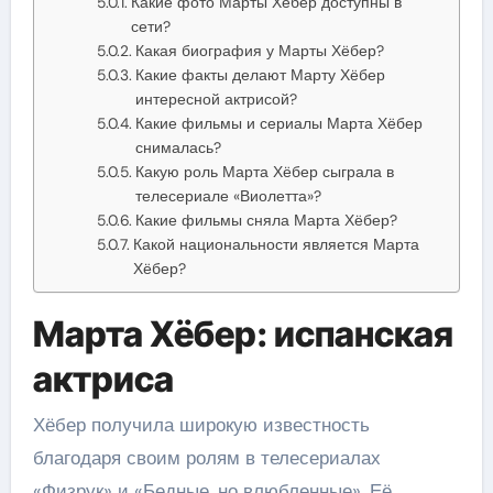
Какие фото Марты Хёбер доступны в
сети?
Какая биография у Марты Хёбер?
Какие факты делают Марту Хёбер
интересной актрисой?
Какие фильмы и сериалы Марта Хёбер
снималась?
Какую роль Марта Хёбер сыграла в
телесериале «Виолетта»?
Какие фильмы сняла Марта Хёбер?
Какой национальности является Марта
Хёбер?
Марта Хёбер: испанская
актриса
Хёбер получила широкую известность
благодаря своим ролям в телесериалах
«Физрук» и «Бедные, но влюбленные». Её