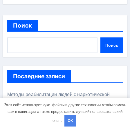
Поиск
Поиск
Последние записи
Методы реабилитации людей с наркотической
зависимостью
Этот сайт использует куки-файлы и другие технологии, чтобы помочь
вам в навигации, а также предоставить лучший пользовательский
Применение капельниц для детоксикации и
опыт.
OK
восстановления при похмельном синдроме