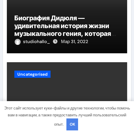
Биография Дидюля —
удивительная история жизни
музыкального гения, которая
проникнет в самые глубины
studiohallo_
Мар 31, 2022
вашего сердца
Uncategorised
Этот сайт использует куки-файлы и другие технологии, чтобы помочь
вам в навигации, а также предоставить лучший пользовательский
опыт.
OK
Биография Севара —