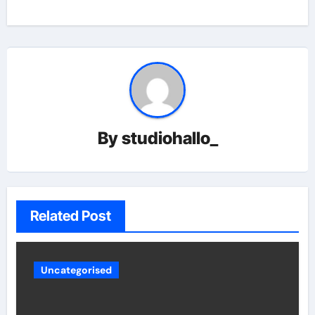
By
studiohallo_
Related Post
Uncategorised