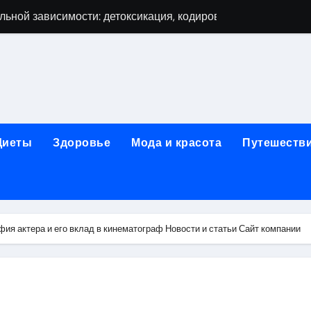
ьной зависимости: детоксикация, кодирование, реабилита
я, подготовка и расшифровка результатов
ых: обзор услуг и стартовых цен от 25000 ₽
кция по бережному отношению к себе
то, эффект процедуры, сроки реабилитации и противопоказ
Диеты
Здоровье
Мода и красота
Путешеств
зания, подготовка и ориентировочная стоимость исследова
рюшной полости: стоимость, показания и порядок проведен
: порядок консультации и подготовка
ия актера и его вклад в кинематограф Новости и статьи Сайт компании
й с наркотической зависимостью