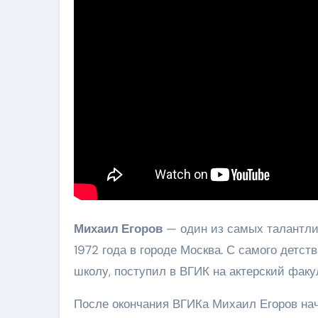
Михаил Егоров
— один из самых талантлив
1972 года в городе Москва. С самого детств
школу, поступил в ВГИК на актерский факу
После окончания ВГИКа Михаил Егоров нача