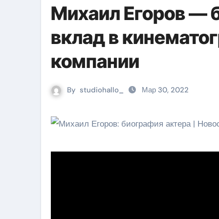
Михаил Егоров — б
вклад в кинематог
компании
By
studiohallo_
Мар 30, 2022