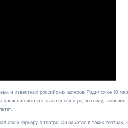
ых и известных российских актеров. Родился он 18 мар
а проявлял интерес к актерской игре, поэтому, закончив
льтет.
л свою карьеру в театре. Он работал в таких театрах, к