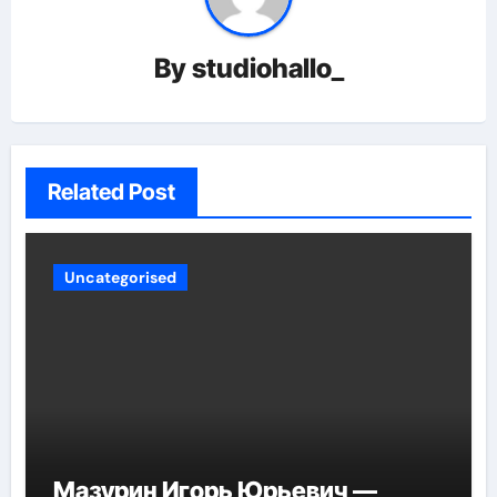
By
studiohallo_
Related Post
Uncategorised
Мазурин Игорь Юрьевич —