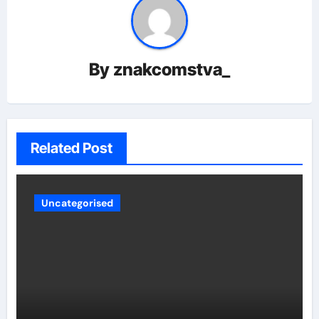
By
znakcomstva_
Related Post
Uncategorised