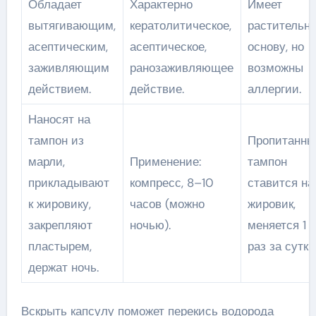
Обладает
Характерно
Имеет
вытягивающим,
кератолитическое,
растительн
асептическим,
асептическое,
основу, но
заживляющим
ранозаживляющее
возможны
действием.
действие.
аллергии.
Наносят на
тампон из
Пропитанны
марли,
Применение:
тампон
прикладывают
компресс, 8–10
ставится на
к жировику,
часов (можно
жировик,
закрепляют
ночью).
меняется 1
пластырем,
раз за сутки
держат ночь.
Вскрыть капсулу поможет перекись водорода