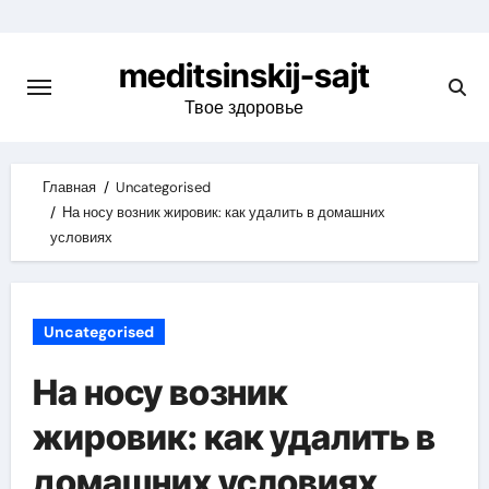
Skip
to
meditsinskij-sajt
content
Твое здоровье
Главная
Uncategorised
На носу возник жировик: как удалить в домашних
условиях
Uncategorised
На носу возник
жировик: как удалить в
домашних условиях