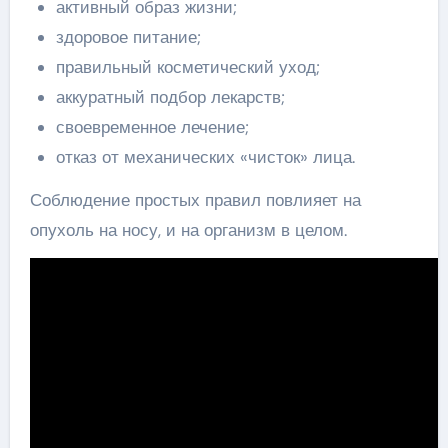
активный образ жизни;
здоровое питание;
правильный косметический уход;
аккуратный подбор лекарств;
своевременное лечение;
отказ от механических «чисток» лица.
Соблюдение простых правил повлияет на
опухоль на носу, и на организм в целом.