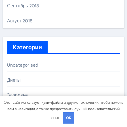
Сентябрь 2018
Август 2018
Категории
Uncategorised
Диеты
Здоровье
Этот сайт использует куки-файлы и другие технологии, чтобы помочь
вам в навигации, а также предоставить лучший пользовательский
Мода и красота
опыт.
OK
Новости плюс