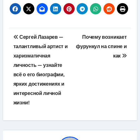
Навигация
Сергей Лазарев —
Почему возникает
по
талантливый артист и
фурункул на спине и
харизматичная
как
записям
личность — узнайте
всё о его биографии,
ярких достижениях и
интересной личной
жизни!