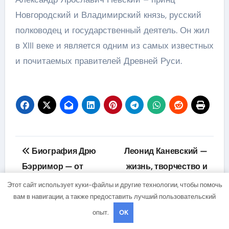
Новгородский и Владимирский князь, русский
полководец и государственный деятель. Он жил
в XIII веке и является одним из самых известных
и почитаемых правителей Древней Руси.
Навигация
Биография Дрю
Леонид Каневский —
по
Бэрримор — от
жизнь, творчество и
детской звезды к
великие победы
записям
Этот сайт использует куки-файлы и другие технологии, чтобы помочь
успешной актрисе
исключительного
вам в навигации, а также предоставить лучший пользовательский
русского актера, чье
опыт.
OK
имя оставит глубокий