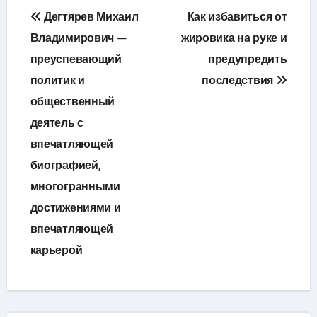
Навигация
Дегтярев Михаил
Как избавиться от
по
Владимирович —
жировика на руке и
преуспевающий
предупредить
записям
политик и
последствия
общественный
деятель с
впечатляющей
биографией,
многогранными
достижениями и
впечатляющей
карьерой