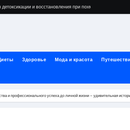
 детоксикации и восстановления при похмельном синдром
ьной зависимости: детоксикация, кодирование, реабилита
я, подготовка и расшифровка результатов
ых: обзор услуг и стартовых цен от 25000 ₽
кция по бережному отношению к себе
Диеты
Здоровье
Мода и красота
Путешеств
то, эффект процедуры, сроки реабилитации и противопоказ
зания, подготовка и ориентировочная стоимость исследова
рюшной полости: стоимость, показания и порядок проведен
ства и профессионального успеха до личной жизни – удивительная истор
: порядок консультации и подготовка
й с наркотической зависимостью