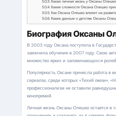
Какая личная жизнь у Оксаны Олешк
Какие сложности Оксана Олешко прео
Как Оксана Олешко влияет на развит
Какие данные о детстве Оксаны Олеш
Биография Оксаны О
В 2003 году Оксана поступила в Государс
закончила обучение в 2007 году. Свою акте
множество ярких и запоминающихся ролей,
Популярность Оксане принесла работа в к
сериалах, среди которых «Тихий океан», «Н
профессионализм не оставили равнодушны
кинопремий.
Личная жизнь Оксаны Олешко остается в та
отношениях и сохранять их в секрете, фоку