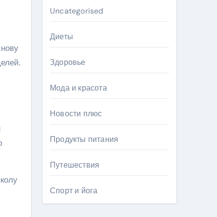
Uncategorised
Диеты
снову
елей.
Здоровье
Мода и красота
Новости плюс
и
Продукты питания
ю
Путешествия
школу
Спорт и йога