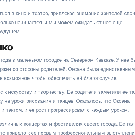
ься в кино и театре, привлекая внимание зрителей сво
только начинается, и мы можем ожидать от нее еще
будущем.
шко
года в маленьком городке на Северном Кавказе. У нее 
ержки со стороны родителей. Оксана была единственным
е возможное, чтобы обеспечить ей благополучие.
с к искусству и творчеству. Ее родители заметили ее т
у на уроки рисования и танцев. Оказалось, что Оксана
 тактом, и ее рост прогрессировал с каждым уроком.
различных концертах и фестивалях своего города. Ее тал
что привело к ее первым профессиональным выступлени