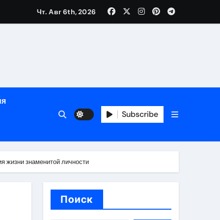
е
Чт. Авг 6th, 2026
ция, полный курс и конфиденциальность
ия
ания
Subscribe
ния
ия
ия жизни знаменитой личности
Поиск