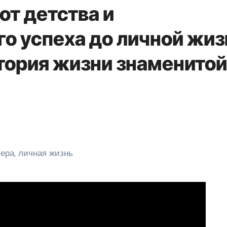
от детства и
о успеха до личной жиз
стория жизни знаменитой