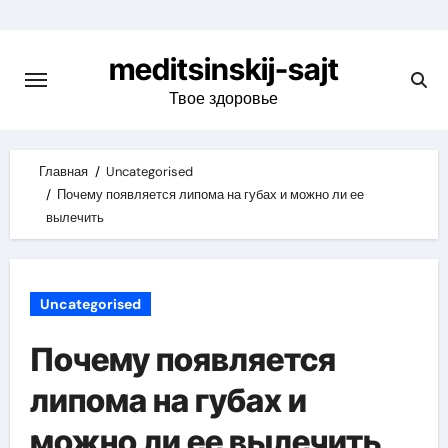
Skip
to
meditsinskij-sajt
content
Твое здоровье
Главная
Uncategorised
Почему появляется липома на губах и можно ли ее
вылечить
Uncategorised
Почему появляется
липома на губах и
можно ли ее вылечить