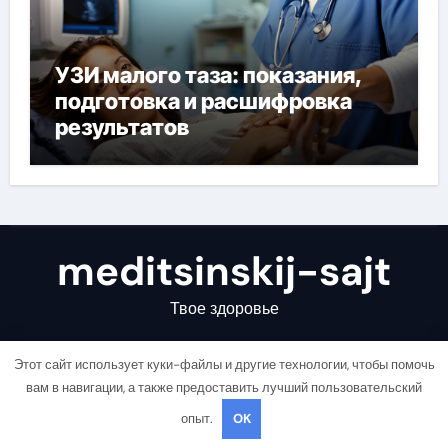
УЗИ малого таза: показания,
подготовка и расшифровка
результатов
meditsinskij-sajt
Твое здоровье
Этот сайт использует куки-файлы и другие технологии, чтобы помочь
вам в навигации, а также предоставить лучший пользовательский
опыт.
OK
Copyright © All rights reserved
|
Newsair
от
Themeansar
.