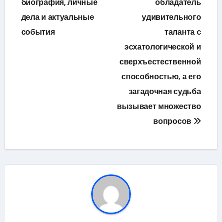
биография, личные
обладатель
записям
дела и актуальные
удивительного
события
таланта с
эсхатологической и
сверхъестественной
способностью, а его
загадочная судьба
вызывает множество
вопросов