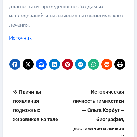
диагностики, проведения необходимых
исследований и назначения патогенетического
лечения.
Источник
Навигация
Причины
Историческая
по
появления
личность гимнастики
подкожных
— Ольга Корбут –
записям
жировиков на теле
биография,
достижения и личная