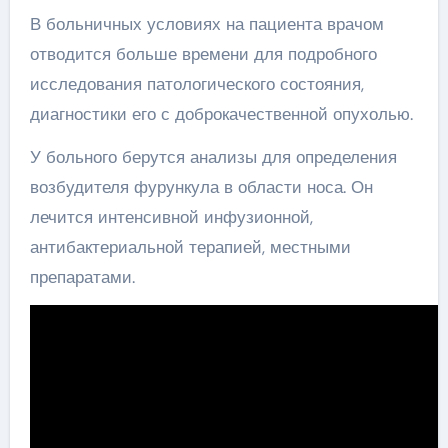
В больничных условиях на пациента врачом
отводится больше времени для подробного
исследования патологического состояния,
диагностики его с доброкачественной опухолью.
У больного берутся анализы для определения
возбудителя фурункула в области носа. Он
лечится интенсивной инфузионной,
антибактериальной терапией, местными
препаратами.