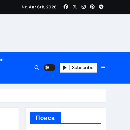
е
Чт. Авг 6th, 2026
ция, полный курс и конфиденциальность
ия
ания
Subscribe
ния
ия
Поиск