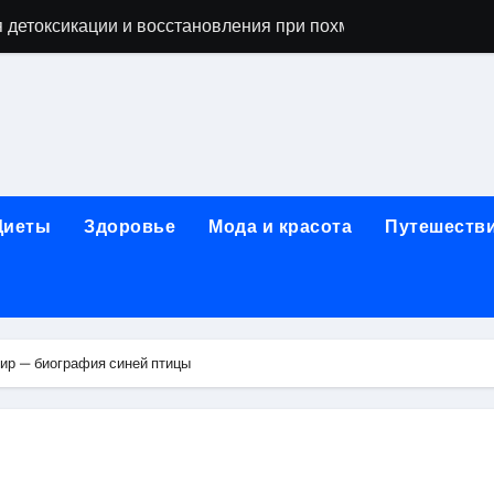
 детоксикации и восстановления при похмельном синдром
ьной зависимости: детоксикация, кодирование, реабилита
я, подготовка и расшифровка результатов
ых: обзор услуг и стартовых цен от 25000 ₽
кция по бережному отношению к себе
Диеты
Здоровье
Мода и красота
Путешеств
то, эффект процедуры, сроки реабилитации и противопоказ
зания, подготовка и ориентировочная стоимость исследова
рюшной полости: стоимость, показания и порядок проведен
ир — биография синей птицы
: порядок консультации и подготовка
й с наркотической зависимостью