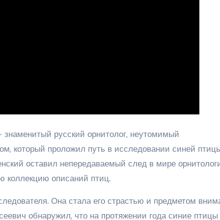
 знаменитый русский орнитолог, неутомимый
ом, который проложил путь в исследовании синей птицы
нский оставил непередаваемый след в мире орнитологи
ю коллекцию описаний птиц.
следователя. Она стала его страстью и предметом вним
сеевич обнаружил, что на протяжении года синие птицы