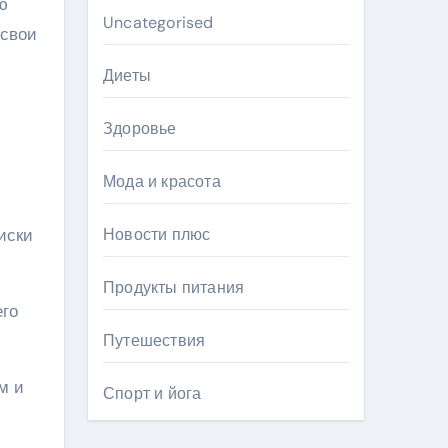
ю
Uncategorised
 свои
Диеты
Здоровье
Мода и красота
иски
Новости плюс
Продукты питания
его
Путешествия
м и
Спорт и йога