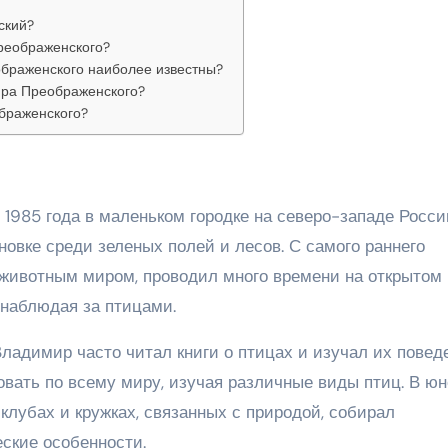
ский?
реображенского?
браженского наиболее известны?
ира Преображенского?
браженского?
985 года в маленьком городке на северо-западе России
новке среди зеленых полей и лесов. С самого раннего
 животным миром, проводил много времени на открытом
наблюдая за птицами.
ладимир часто читал книги о птицах и изучал их повед
овать по всему миру, изучая различные виды птиц. В ю
лубах и кружках, связанных с природой, собирал
ские особенности.