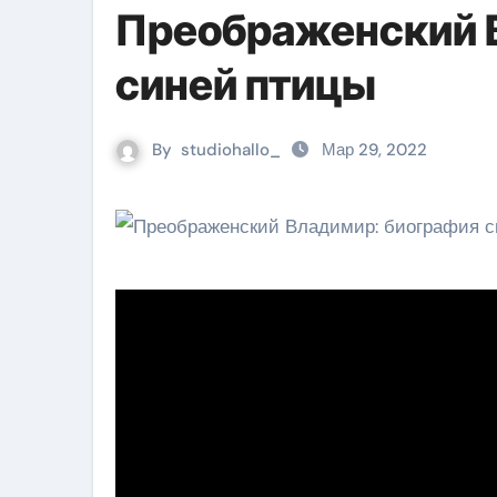
Преображенский 
синей птицы
By
studiohallo_
Мар 29, 2022