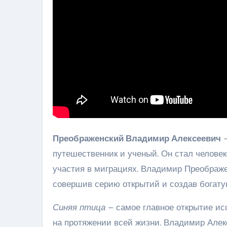
Преображенский Владимир Алексеевич
–
путешественник и ученый. Он стал человек
участия в миграциях. Владимир Преображе
совершив серию открытий и создав богату
Синяя птица
– самое главное открытие ис
на протяжении всей жизни. Владимир Алек