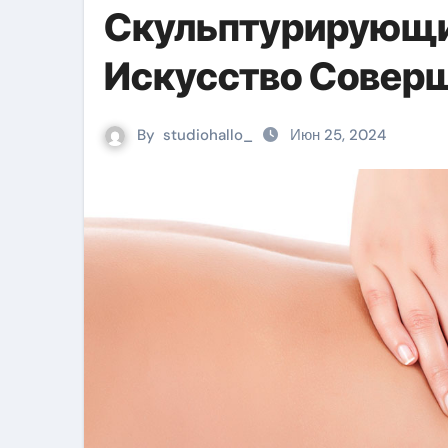
Скульптурирующи
Искусство Совер
By
studiohallo_
Июн 25, 2024