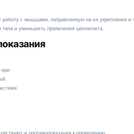
работу с мышцами, направленную на их укрепление и т
ры тела и уменьшить проявления целлюлита.
показания
при:
ий
системе
уществуют и противопоказания к проведению